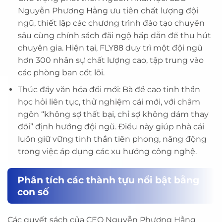
Nguyễn Phương Hằng ưu tiên chất lượng đội
ngũ, thiết lập các chương trình đào tạo chuyên
sâu cùng chính sách đãi ngộ hấp dẫn để thu hút
chuyên gia. Hiện tại, FLY88 duy trì một đội ngũ
hơn 300 nhân sự chất lượng cao, tập trung vào
các phòng ban cốt lõi.
Thúc đẩy văn hóa đổi mới: Bà đề cao tinh thần
học hỏi liên tục, thử nghiệm cái mới, với châm
ngôn “không sợ thất bại, chỉ sợ không dám thay
đổi” định hướng đội ngũ. Điều này giúp nhà cái
luôn giữ vững tinh thần tiên phong, năng động
trong việc áp dụng các xu hướng công nghệ.
Phân tích các thành tựu nổi bật bằng
con số
Các quyết sách của CEO Nguyễn Phương Hằng