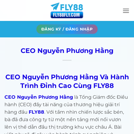
Bỏ
qua
nội
dung
ĐĂNG KÝ / ĐĂNG NHẬP
CEO Nguyễn Phương Hằng
CEO Nguyễn Phương Hằng Và Hành
Trình Đỉnh Cao Cùng FLY88
CEO Nguyễn Phương Hằng
là Tổng Giám đốc Điều
hành (CEO) đầy tài năng của thương hiệu giải trí
hàng đầu
FLY88
. Với tầm nhìn chiến lược sắc bén,
bà đã đưa công ty từ một nền tảng mới nổi vươn
lên vị thế dẫn đầu thị trường khu vực châu Á. Bài