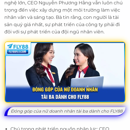
nghệ lớn, CEO Nguyễn Phương Hằng vẫn luôn chú
trọng đến việc xây dựng một môi trường làm việc
nhân văn và sáng tạo. Bà tin rằng, con người là tài
sản quý giá nhất, sự phát triển của công ty phải đi
đôi với sự phát triển của đội ngũ nhân viên.
Đóng góp của nữ doanh nhân tài ba dành cho FLY88
Chú trọng phát triển nguồn nhân lực: CEO