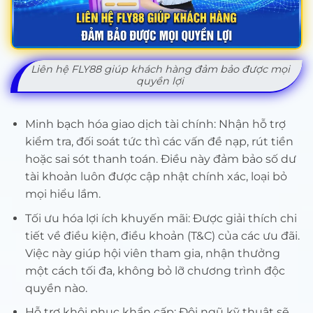
Liên hệ FLY88 giúp khách hàng đảm bảo được mọi
quyền lợi
Minh bạch hóa giao dịch tài chính: Nhận hỗ trợ
kiểm tra, đối soát tức thì các vấn đề nạp, rút tiền
hoặc sai sót thanh toán. Điều này đảm bảo số dư
tài khoản luôn được cập nhật chính xác, loại bỏ
mọi hiểu lầm.
Tối ưu hóa lợi ích khuyến mãi: Được giải thích chi
tiết về điều kiện, điều khoản (T&C) của các ưu đãi.
Việc này giúp hội viên tham gia, nhận thưởng
một cách tối đa, không bỏ lỡ chương trình độc
quyền nào.
Hỗ trợ khôi phục khẩn cấp: Đội ngũ kỹ thuật sẽ