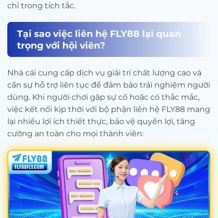
chỉ trong tích tắc.
Tại sao việc liên hệ FLY88 lại quan
trọng với hội viên?
Nhà cái cung cấp dịch vụ giải trí chất lượng cao và
cần sự hỗ trợ liên tục để đảm bảo trải nghiệm người
dùng. Khi người chơi gặp sự cố hoặc có thắc mắc,
việc kết nối kịp thời với bộ phận liên hệ FLY88 mang
lại nhiều lợi ích thiết thực, bảo vệ quyền lợi, tăng
cường an toàn cho mọi thành viên: