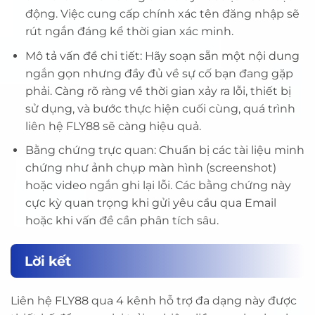
động. Việc cung cấp chính xác tên đăng nhập sẽ
rút ngắn đáng kể thời gian xác minh.
Mô tả vấn đề chi tiết: Hãy soạn sẵn một nội dung
ngắn gọn nhưng đầy đủ về sự cố bạn đang gặp
phải. Càng rõ ràng về thời gian xảy ra lỗi, thiết bị
sử dụng, và bước thực hiện cuối cùng, quá trình
liên hệ FLY88 sẽ càng hiệu quả.
Bằng chứng trực quan: Chuẩn bị các tài liệu minh
chứng như ảnh chụp màn hình (screenshot)
hoặc video ngắn ghi lại lỗi. Các bằng chứng này
cực kỳ quan trọng khi gửi yêu cầu qua Email
hoặc khi vấn đề cần phân tích sâu.
Lời kết
Liên hệ FLY88 qua 4 kênh hỗ trợ đa dạng này được