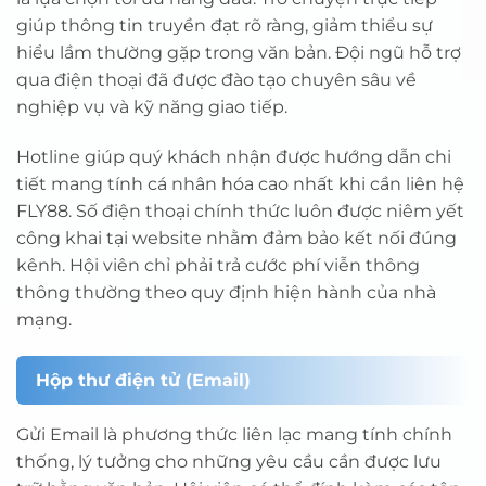
giúp thông tin truyền đạt rõ ràng, giảm thiểu sự
hiểu lầm thường gặp trong văn bản. Đội ngũ hỗ trợ
qua điện thoại đã được đào tạo chuyên sâu về
nghiệp vụ và kỹ năng giao tiếp.
Hotline giúp quý khách nhận được hướng dẫn chi
tiết mang tính cá nhân hóa cao nhất khi cần liên hệ
FLY88. Số điện thoại chính thức luôn được niêm yết
công khai tại website nhằm đảm bảo kết nối đúng
kênh. Hội viên chỉ phải trả cước phí viễn thông
thông thường theo quy định hiện hành của nhà
mạng.
Hộp thư điện tử (Email)
Gửi Email là phương thức liên lạc mang tính chính
thống, lý tưởng cho những yêu cầu cần được lưu