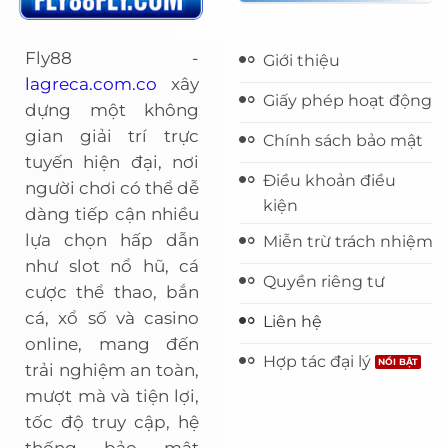
Fly88 -
Giới thiệu
lagreca.com.co
xây
Giấy phép hoạt động
dựng một không
gian giải trí trực
Chính sách bảo mật
tuyến hiện đại, nơi
Điều khoản điều
người chơi có thể dễ
kiện
dàng tiếp cận nhiều
lựa chọn hấp dẫn
Miễn trừ trách nhiệm
như slot nổ hũ, cá
Quyền riêng tư
cược thể thao, bắn
cá, xổ số và casino
Liên hệ
online, mang đến
Hợp tác đại lý
trải nghiệm an toàn,
mượt mà và tiện lợi,
tốc độ truy cập, hệ
thống bảo mật