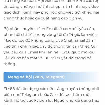
trữ bằng văn bản. Hội viên có thể đính kèm các tệp
tin bằng chứng như ảnh chụp màn hình hay video
giao dịch. Kênh này phù hợp cho việc gửi khiếu nại
chính thức hoặc đề xuất nâng cấp dịch vụ.
Bộ phận chuyên trách Email sẽ xem xét yêu cầu,
phản hồi chi tiết trong vòng tối đa 24 giờ làm việc.
Mặc dù tốc độ không bằng Live Chat, Email đảm
bảo tính chính xác, đầy đủ thông tin cần thiết. Gửi
yêu cầu qua Email khi liên hệ FLY88 giúp mọi dữ
liệu được bảo mật và lưu trữ tuyệt đối trong hệ
thống.
Mạng xã hội (Zalo, Telegram)
FLY88 đã tận dụng các nền tảng truyền thông phổ
biến như Telegram hoặc Zalo để tạo thêm một
kênh hỗ trợ cực kỳ tiện lợi. Người chơi dễ dàng trao