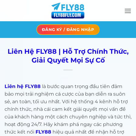
Bỏ
qua
nội
dung
ĐĂNG KÝ / ĐĂNG NHẬP
Liên Hệ FLY88 | Hỗ Trợ Chính Thức,
Giải Quyết Mọi Sự Cố
Liên hệ FLY88
là bước quan trọng đầu tiên đảm
bảo mọi trải nghiệm cá cược của bạn diễn ra suôn
sẻ, an toàn, tối ưu nhất. Với hệ thống 4 kênh hỗ trợ
chính thức, nhà cái cam kết giải quyết mọi vấn đề
của khách hàng một cách chuyên nghiệp và tức thì,
hoạt động 24/7. Hãy khám phá ngay các phương
thức kết nối
FLY88
hiệu quả nhất để nhận hỗ trợ