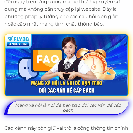
đổi ngay trên ứng dụng mà họ thường xuyên sử
dụng mà không cần truy cập lại website. Đây là
phương pháp lý tưởng cho các câu hỏi đơn giản
hoặc cập nhật mang tính chất thông báo.
Mạng xã hội là nơi để bạn trao đổi các vấn đề cấp
bách
Các kênh này còn giữ vai trò là cổng thông tin chính