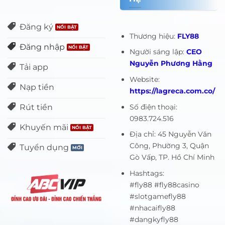
Đăng ký
Thương hiệu:
FLY88
Đăng nhập
Người sáng lập:
CEO
Nguyễn Phương Hằng
Tải app
Website:
Nạp tiền
https://lagreca.com.co/
Rút tiền
Số điện thoại:
0983.724.516
Khuyến mãi
Địa chỉ: 45 Nguyễn Văn
Công, Phường 3, Quận
Tuyển dụng
Gò Vấp, TP. Hồ Chí Minh
Hashtags:
#fly88 #fly88casino
#slotgamefly88
#nhacaifly88
#dangkyfly88