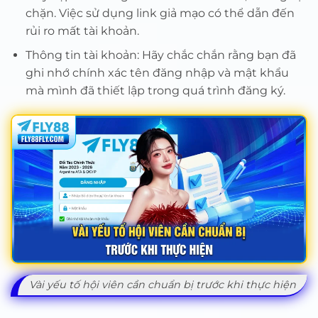
chặn. Việc sử dụng link giả mạo có thể dẫn đến
rủi ro mất tài khoản.
Thông tin tài khoản: Hãy chắc chắn rằng bạn đã
ghi nhớ chính xác tên đăng nhập và mật khẩu
mà mình đã thiết lập trong quá trình đăng ký.
Vài yếu tố hội viên cần chuẩn bị trước khi thực hiện