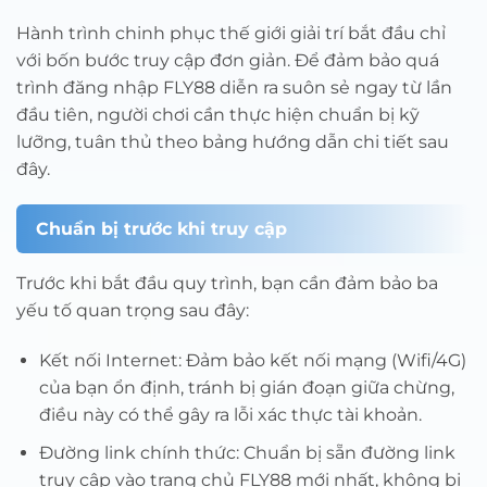
Hành trình chinh phục thế giới giải trí bắt đầu chỉ
với bốn bước truy cập đơn giản. Để đảm bảo quá
trình đăng nhập FLY88 diễn ra suôn sẻ ngay từ lần
đầu tiên, người chơi cần thực hiện chuẩn bị kỹ
lưỡng, tuân thủ theo bảng hướng dẫn chi tiết sau
đây.
Chuẩn bị trước khi truy cập
Trước khi bắt đầu quy trình, bạn cần đảm bảo ba
yếu tố quan trọng sau đây:
Kết nối Internet: Đảm bảo kết nối mạng (Wifi/4G)
của bạn ổn định, tránh bị gián đoạn giữa chừng,
điều này có thể gây ra lỗi xác thực tài khoản.
Đường link chính thức: Chuẩn bị sẵn đường link
truy cập vào trang chủ FLY88 mới nhất, không bị