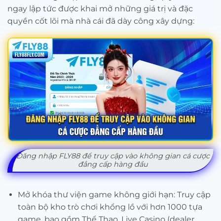
ngay lập tức được khai mở những giá trị và đặc
quyền cốt lõi mà nhà cái đã dày công xây dựng:
Đăng nhập FLY88 để truy cập vào không gian cá cược
đẳng cấp hàng đầu
Mở khóa thư viện game không giới hạn: Truy cập
toàn bộ kho trò chơi khổng lồ với hơn 1000 tựa
game, bao gồm Thể Thao, Live Casino (dealer