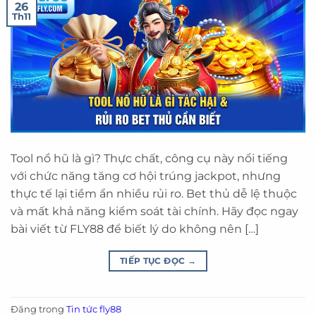
26
Th11
Tool nổ hũ là gì? Thực chất, công cụ này nổi tiếng
với chức năng tăng cơ hội trúng jackpot, nhưng
thực tế lại tiềm ẩn nhiều rủi ro. Bet thủ dễ lệ thuộc
và mất khả năng kiểm soát tài chính. Hãy đọc ngay
bài viết từ FLY88 để biết lý do không nên […]
TIẾP TỤC ĐỌC
→
Đăng trong
Tin tức fly88