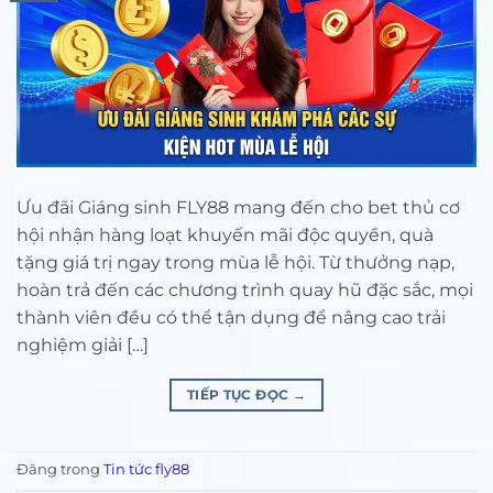
Ưu đãi Giáng sinh FLY88 mang đến cho bet thủ cơ
hội nhận hàng loạt khuyến mãi độc quyền, quà
tặng giá trị ngay trong mùa lễ hội. Từ thưởng nạp,
hoàn trả đến các chương trình quay hũ đặc sắc, mọi
thành viên đều có thể tận dụng để nâng cao trải
nghiệm giải […]
TIẾP TỤC ĐỌC
→
Đăng trong
Tin tức fly88