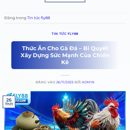
Đăng trong
Tin tức fly88
TIN TỨC FLY88
Thức Ăn Cho Gà Đá – Bí Quyết
Xây Dựng Sức Mạnh Của Chiến
Kê
ĐĂNG VÀO
26/11/2025
BỞI
ADMIN
26
Th11