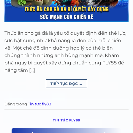
Thức ăn cho gà đá là yếu tố quyết định đến thể lực,
sức bật cũng như khả năng ra đòn của mỗi chiến
kê. Một chế độ dinh dưỡng hợp lý có thể biến
chúng thành những anh hùng mạnh mẽ. Khám
phá ngay bí quyết xây dựng chuẩn cùng FLY88 để
nâng tầm […]
TIẾP TỤC ĐỌC
→
Đăng trong
Tin tức fly88
TIN TỨC FLY88