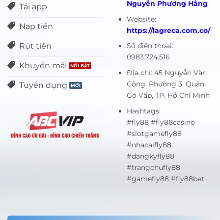
Nguyễn Phương Hằng
Tải app
Website:
Nạp tiền
https://lagreca.com.co/
Rút tiền
Số điện thoại:
0983.724.516
Khuyến mãi
Địa chỉ: 45 Nguyễn Văn
Công, Phường 3, Quận
Tuyển dụng
Gò Vấp, TP. Hồ Chí Minh
Hashtags:
#fly88 #fly88casino
#slotgamefly88
#nhacaifly88
#dangkyfly88
#trangchufly88
#gamefly88 #fly88bet