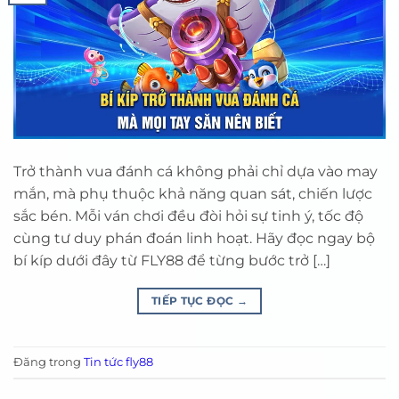
Trở thành vua đánh cá không phải chỉ dựa vào may
mắn, mà phụ thuộc khả năng quan sát, chiến lược
sắc bén. Mỗi ván chơi đều đòi hỏi sự tinh ý, tốc độ
cùng tư duy phán đoán linh hoạt. Hãy đọc ngay bộ
bí kíp dưới đây từ FLY88 để từng bước trở […]
TIẾP TỤC ĐỌC
→
Đăng trong
Tin tức fly88