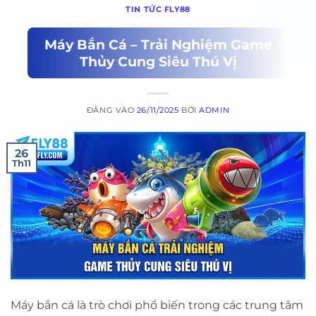
TIN TỨC FLY88
Máy Bắn Cá – Trải Nghiệm Game
Thủy Cung Siêu Thú Vị
ĐĂNG VÀO
26/11/2025
BỞI
ADMIN
26
Th11
Máy bắn cá là trò chơi phổ biến trong các trung tâm