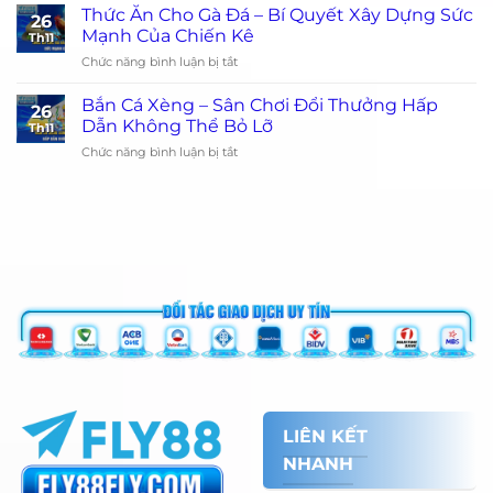
Nghiệm
Đấu
Thức Ăn Cho Gà Đá – Bí Quyết Xây Dựng Sức
Mùa
26
Trực
Kịch
Mạnh Của Chiến Kê
Lễ
Th11
Tiếp
Tính
Hội
ở
Chức năng bình luận bị tắt
Đá
Của
Thức
Gà
Chiến
Ăn
Cuốn
Bắn Cá Xèng – Sân Chơi Đổi Thưởng Hấp
Kê
26
Cho
Hút
Dẫn Không Thể Bỏ Lỡ
Dũng
Th11
Gà
Từng
Mãnh
ở
Chức năng bình luận bị tắt
Đá
Khoảnh
Bắn
–
Khắc
Cá
Bí
Xèng
Quyết
–
Xây
Sân
Dựng
Chơi
Sức
Đổi
Mạnh
Thưởng
Của
Hấp
Chiến
Dẫn
Kê
Không
Thể
Bỏ
Lỡ
LIÊN KẾT
NHANH