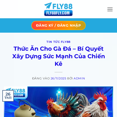
Bỏ
qua
nội
dung
ĐĂNG KÝ / ĐĂNG NHẬP
TIN TỨC FLY88
Thức Ăn Cho Gà Đá – Bí Quyết
Xây Dựng Sức Mạnh Của Chiến
Kê
ĐĂNG VÀO
26/11/2025
BỞI
ADMIN
26
Th11