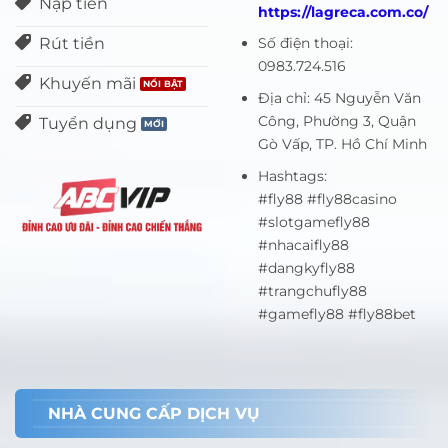
Nạp tiền
https://lagreca.com.co/
Rút tiền
Số điện thoại:
0983.724.516
Khuyến mãi
Địa chỉ: 45 Nguyễn Văn
Công, Phường 3, Quận
Tuyển dụng
Gò Vấp, TP. Hồ Chí Minh
Hashtags:
#fly88 #fly88casino
#slotgamefly88
#nhacaifly88
#dangkyfly88
#trangchufly88
#gamefly88 #fly88bet
NHÀ CUNG CẤP DỊCH VỤ