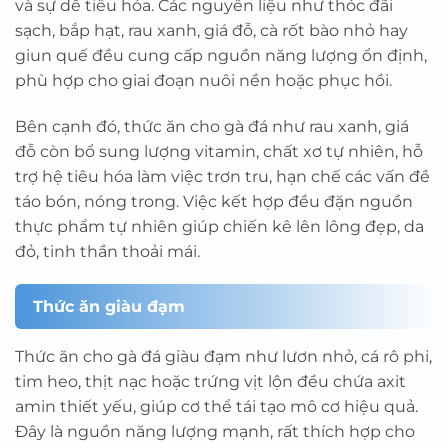
và sự dễ tiêu hóa. Các nguyên liệu như thóc đãi
sạch, bắp hạt, rau xanh, giá đỗ, cà rốt bào nhỏ hay
giun quế đều cung cấp nguồn năng lượng ổn định,
phù hợp cho giai đoạn nuôi nền hoặc phục hồi.
Bên cạnh đó, thức ăn cho gà đá như rau xanh, giá
đỗ còn bổ sung lượng vitamin, chất xơ tự nhiên, hỗ
trợ hệ tiêu hóa làm việc trơn tru, hạn chế các vấn đề
táo bón, nóng trong. Việc kết hợp đều đặn nguồn
thực phẩm tự nhiên giúp chiến kê lên lông đẹp, da
đỏ, tinh thần thoải mái.
Thức ăn giàu đạm
Thức ăn cho gà đá giàu đạm như lươn nhỏ, cá rô phi,
tim heo, thịt nạc hoặc trứng vịt lộn đều chứa axit
amin thiết yếu, giúp cơ thể tái tạo mô cơ hiệu quả.
Đây là nguồn năng lượng mạnh, rất thích hợp cho