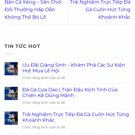
Bắn Cá Xèng – Sân Chơi
Trải Nghiệm Trực Tiếp Đá
Đổi Thưởng Hấp Dẫn
Gà Cuốn Hút Từng
Không Thể Bỏ Lỡ
Khoảnh Khắc
TIN TỨC HOT
Ưu Đãi Giáng Sinh – Khám Phá Các Sự Kiện
26
Hot Mùa Lễ Hội
Th11
ở
Chức năng bình luận bị tắt
Ưu
Đãi
Đá Gà Cựa Dao | Trận Đấu Kịch Tính Của
26
Giáng
Chiến Kê Dũng Mãnh
Th11
Sinh
ở
Chức năng bình luận bị tắt
–
Đá
Khám
Gà
Phá
Trải Nghiệm Trực Tiếp Đá Gà Cuốn Hút Từng
26
Cựa
Các
Khoảnh Khắc
Th11
Dao
Sự
ở
Chức năng bình luận bị tắt
|
Kiện
Trải
Trận
Hot