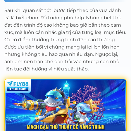
Sau khi quan sát tốt, bước tiếp theo của vua đánh
cá là biết chọn đối tượng phù hợp. Những bet thủ
đạt đến trình độ cao không bao giờ bắn theo cảm
xúc, mà luôn cân nhắc giá trị của từng loại mục tiêu.
Cá có điểm thưởng trung bình đến cao thường
được ưu tiên bởi vì chúng mang lại lợi ích lớn hơn
nhưng không tiêu hao quá nhiều đạn. Ngược lại,
anh em nên hạn chế dàn trải vào những con nhỏ
liên tục đổi hướng vì hiệu suất thấp.