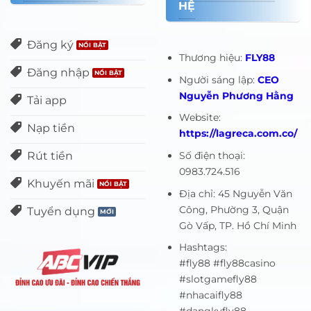
HỆ
Đăng ký
Thương hiệu:
FLY88
Đăng nhập
Người sáng lập:
CEO
Nguyễn Phương Hằng
Tải app
Website:
Nạp tiền
https://lagreca.com.co/
Rút tiền
Số điện thoại:
0983.724.516
Khuyến mãi
Địa chỉ: 45 Nguyễn Văn
Công, Phường 3, Quận
Tuyển dụng
Gò Vấp, TP. Hồ Chí Minh
Hashtags:
#fly88 #fly88casino
#slotgamefly88
#nhacaifly88