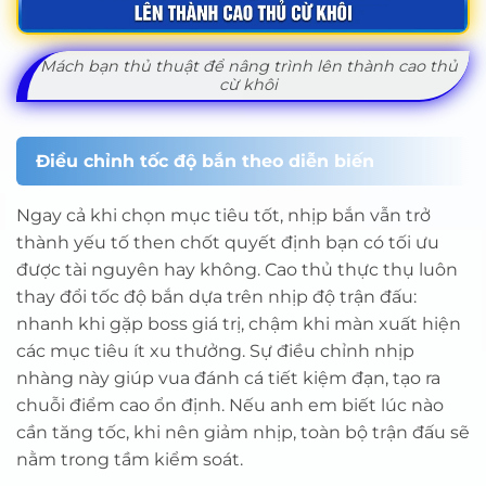
Mách bạn thủ thuật để nâng trình lên thành cao thủ
cừ khôi
Điều chỉnh tốc độ bắn theo diễn biến
Ngay cả khi chọn mục tiêu tốt, nhịp bắn vẫn trở
thành yếu tố then chốt quyết định bạn có tối ưu
được tài nguyên hay không. Cao thủ thực thụ luôn
thay đổi tốc độ bắn dựa trên nhịp độ trận đấu:
nhanh khi gặp boss giá trị, chậm khi màn xuất hiện
các mục tiêu ít xu thưởng. Sự điều chỉnh nhịp
nhàng này giúp vua đánh cá tiết kiệm đạn, tạo ra
chuỗi điểm cao ổn định. Nếu anh em biết lúc nào
cần tăng tốc, khi nên giảm nhịp, toàn bộ trận đấu sẽ
nằm trong tầm kiểm soát.