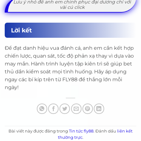
Lưu ý nhỏ để anh em chinh phục đại dương chỉ với
vài cú click
Lời kết
Để đạt danh hiệu vua đánh cá, anh em cần kết hợp
chiến lược, quan sát, tốc độ phản xạ thay vì dựa vào
may mắn. Hành trình luyện tập kiên trì sẽ giúp bet
thủ dần kiểm soát mọi tình huống. Hãy áp dụng
ngay các bí kíp trên từ FLY88 để thắng lớn mỗi
ngày!
Bài viết này được đăng trong
Tin tức fly88
. Đánh dấu
liên kết
thường trực
.