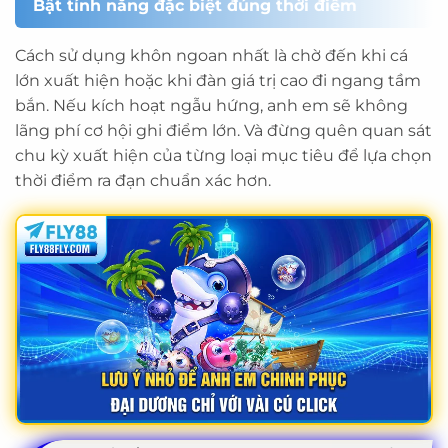
Bật tính năng đặc biệt đúng thời điểm
Cách sử dụng khôn ngoan nhất là chờ đến khi cá
lớn xuất hiện hoặc khi đàn giá trị cao đi ngang tầm
bắn. Nếu kích hoạt ngẫu hứng, anh em sẽ không
lãng phí cơ hội ghi điểm lớn. Và đừng quên quan sát
chu kỳ xuất hiện của từng loại mục tiêu để lựa chọn
thời điểm ra đạn chuẩn xác hơn.